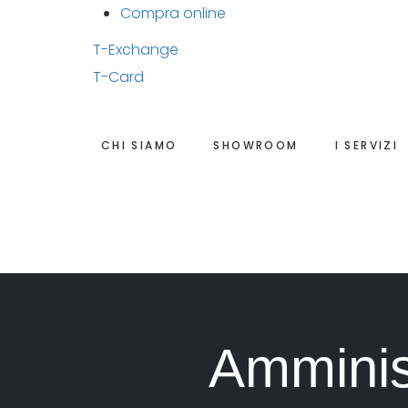
Compra online
T-Exchange
T-Card
CHI SIAMO
SHOWROOM
I SERVIZI
Amminis