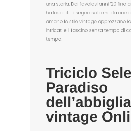
una storia. Dai favolosi anni ’20 fino 
ha lasciato il segno sulla moda con i s
amano lo stile vintage apprezzano la qu
intricati e il fascino senza tempo di c
tempo.
Triciclo Sel
Paradiso
dell’abbigl
vintage Onl