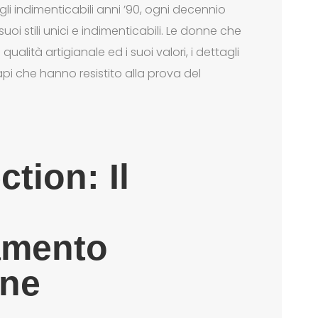
agli indimenticabili anni ’90, ogni decennio
uoi stili unici e indimenticabili. Le donne che
alità artigianale ed i suoi valori, i dettagli
api che hanno resistito alla prova del
ection
: Il
iamento
ine