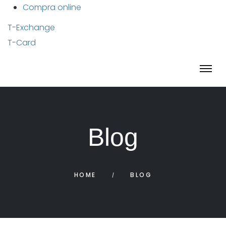
Compra online
T-Exchange
T-Card
Blog
HOME
BLOG