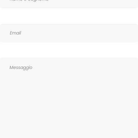
cognome
Email
Messaggio