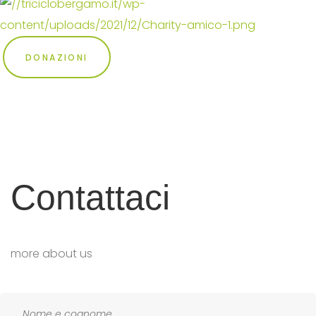
DONAZIONI
Contattaci
more about us
Nome
e