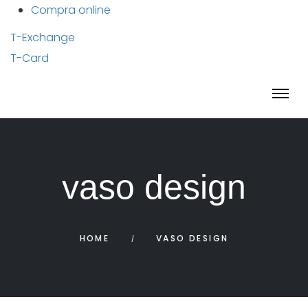
Compra online
T-Exchange
T-Card
vaso design
HOME
VASO DESIGN