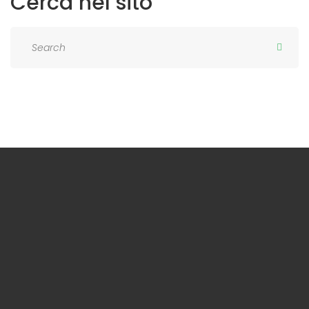
Cerca
nel
sito